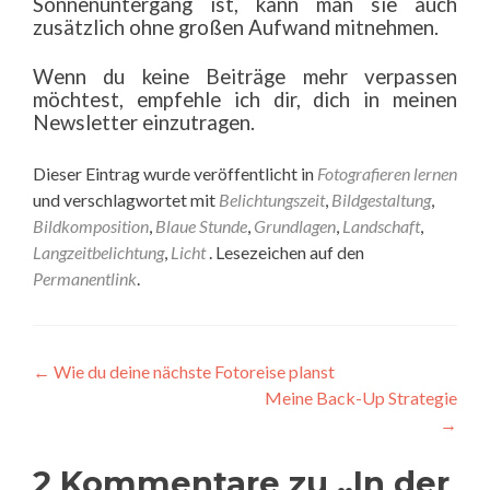
Sonnenuntergang ist, kann man sie auch
zusätzlich ohne großen Aufwand mitnehmen.
Wenn du keine Beiträge mehr verpassen
möchtest, empfehle ich dir, dich in meinen
Newsletter einzutragen.
Dieser Eintrag wurde veröffentlicht in
Fotografieren lernen
und verschlagwortet mit
Belichtungszeit
,
Bildgestaltung
,
Bildkomposition
,
Blaue Stunde
,
Grundlagen
,
Landschaft
,
Langzeitbelichtung
,
Licht
. Lesezeichen auf den
Permanentlink
.
Beitragsnavigation
←
Wie du deine nächste Fotoreise planst
Meine Back-Up Strategie
→
2 Kommentare zu „
In der