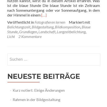
nutzen kannst, wirst du in diesem Artikel erfahren. Was
ist die blaue Stunde Die blaue Stunde ist ein Zeitraum
nach Sonnenuntergang oder vor Sonnenaufgang, in dem
Read
der Himmel in einem
[…]
more
Veröffentlicht in
Fotografieren lernen
Markiert mit
about
Belichtungszeit
,
Bildgestaltung
,
Bildkomposition
,
Blaue
In
Stunde
,
Grundlagen
,
Landschaft
,
Langzeitbelichtung
,
der
Licht
2 Kommentare
blauen
Stunde
fotografieren
Suchen
nach:
NEUESTE BEITRÄGE
Kurz notiert: Einige Änderungen
Rahmen in der Bildgestaltung