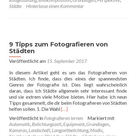
6
Städte
Hinterlasse einen Kommentar
Tipps
zum
Fotografieren
von
Reflexionen
und
9 Tipps zum Fotografieren von
Spiegelungen
Städten
Veröffentlicht am
15. September 2017
In diesem Artikel geht es um das Fotografieren von
Städten. Ich finde, dass dies eines der spannendsten
Genres der Fotografie ist. Dies liegt wahrscheinlich
daran, dass ich Städte allgemein sehr interessant finde
und sie extrem viele Motive bieten. Hier habe ich neun
Tipps gesammelt, die dir beim Fotografieren von Städten
Read
helfen sollen. 1. Die Wahl
[…]
more
Veröffentlicht in
Fotografieren lernen
Markiert mit
about
Automatik
,
Belichtungszeit
,
Equipment
,
Grundlagen
,
9
Kameras
,
Landschaft
,
Langzeitbelichtung
,
Modis
,
Tipps