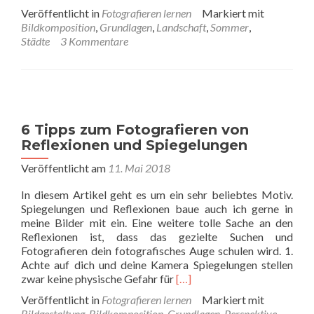
more
Veröffentlicht in
Fotografieren lernen
Markiert mit
about
Bildkomposition
,
Grundlagen
,
Landschaft
,
Sommer
,
Fotografieren
Städte
3 Kommentare
im
Sommer
6 Tipps zum Fotografieren von
Reflexionen und Spiegelungen
Veröffentlicht am
11. Mai 2018
In diesem Artikel geht es um ein sehr beliebtes Motiv.
Spiegelungen und Reflexionen baue auch ich gerne in
meine Bilder mit ein. Eine weitere tolle Sache an den
Reflexionen ist, dass das gezielte Suchen und
Fotografieren dein fotografisches Auge schulen wird. 1.
Achte auf dich und deine Kamera Spiegelungen stellen
Read
zwar keine physische Gefahr für
[…]
more
Veröffentlicht in
Fotografieren lernen
Markiert mit
about
Bildgestaltung
,
Bildkomposition
,
Grundlagen
,
Perspektive
,