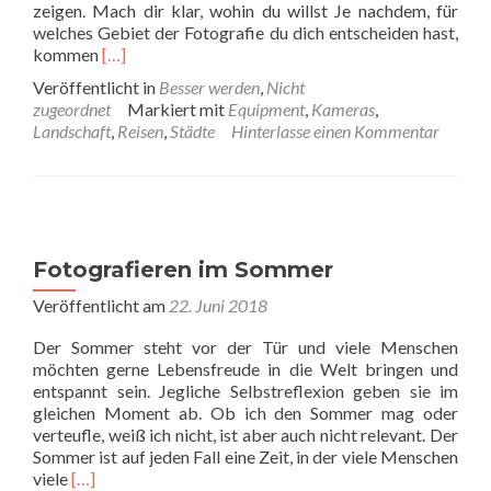
zeigen. Mach dir klar, wohin du willst Je nachdem, für
welches Gebiet der Fotografie du dich entscheiden hast,
Read
kommen
[…]
more
Veröffentlicht in
Besser werden
,
Nicht
about
zugeordnet
Markiert mit
Equipment
,
Kameras
,
Wie
Landschaft
,
Reisen
,
Städte
Hinterlasse einen Kommentar
du
deine
nächste
Fotoreise
planst
Fotografieren im Sommer
Veröffentlicht am
22. Juni 2018
Der Sommer steht vor der Tür und viele Menschen
möchten gerne Lebensfreude in die Welt bringen und
entspannt sein. Jegliche Selbstreflexion geben sie im
gleichen Moment ab. Ob ich den Sommer mag oder
verteufle, weiß ich nicht, ist aber auch nicht relevant. Der
Sommer ist auf jeden Fall eine Zeit, in der viele Menschen
Read
viele
[…]