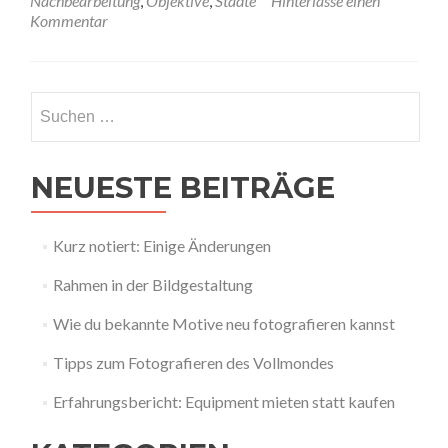
Nachbearbeitung
,
Objektive
,
Städte
Hinterlasse einen
zum
Kommentar
Fotografieren
von
Städten
Suchen
nach:
NEUESTE BEITRÄGE
Kurz notiert: Einige Änderungen
Rahmen in der Bildgestaltung
Wie du bekannte Motive neu fotografieren kannst
Tipps zum Fotografieren des Vollmondes
Erfahrungsbericht: Equipment mieten statt kaufen