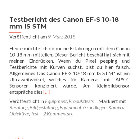
von
SD-
Karten
Testbericht des Canon EF-S 10-18
achten
mm IS STM
solltest
Veröffentlicht am
9. März 2018
Heute möchte ich dir meine Erfahrungen mit dem Canon
10-18 mm mitteilen. Dieser Bericht beschäftigt sich mit
meinen Eindrücken. Wenn du Pixel peeping und
Testberichte mit Kurven suchst, bist du hier falsch.
Allgemeines Das Canon EF-S 10-18 mm IS STM* ist ein
Ultraweitwinkel, welches für Kameras mit APS-C
Sensoren konzipiert wurde. Am Kleinbildsensor
Read
entspräche dies
[…]
more
Veröffentlicht in
Equipment
,
Produkttests
Markiert mit
about
Beratung
,
Bildgestaltung
,
Equipment
,
Grundlagen
,
Kameras
,
Testbericht
Objektive
,
Test
2 Kommentare
des
Canon
EF-
S