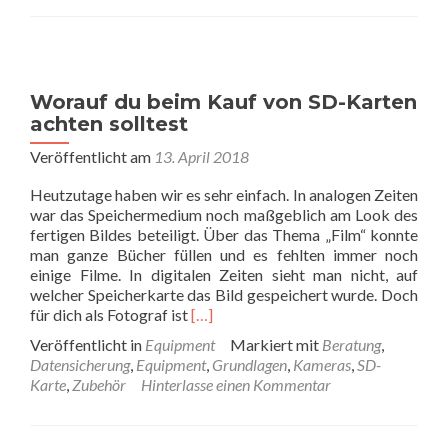
UV-
Filte
Worauf du beim Kauf von SD-Karten
achten solltest
Veröffentlicht am
13. April 2018
Heutzutage haben wir es sehr einfach. In analogen Zeiten
war das Speichermedium noch maßgeblich am Look des
fertigen Bildes beteiligt. Über das Thema „Film“ konnte
man ganze Bücher füllen und es fehlten immer noch
einige Filme. In digitalen Zeiten sieht man nicht, auf
welcher Speicherkarte das Bild gespeichert wurde. Doch
Read
für dich als Fotograf ist
[…]
more
Veröffentlicht in
Equipment
Markiert mit
Beratung
,
about
Datensicherung
,
Equipment
,
Grundlagen
,
Kameras
,
SD-
Worauf
Karte
,
Zubehör
Hinterlasse einen Kommentar
du
beim
Kauf