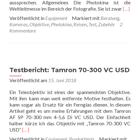
aussprechen. Allgemeines Die Photokina ist die
Read
Weltleitmesse im Bereich der Fotografie. Sie ist zwar
[…]
more
Veröffentlicht in
Equipment
Markiert mit
Beratung
,
about
Kameras
,
Objektive
,
Photokina
,
Reisen
,
Test
,
Zubehör
2
Meine
Kommentare
Photoki
Erfahru
2018
Testbericht: Tamron 70-300 VC USD
Veröffentlicht am
15. Juni 2018
Ein Teleobjektiv ist eines der spannendsten Objektive.
Mit ihm kann man weit entfernte Motive festhalten. Es
kann sogar als Ersatz für ein Fernglas dienen. In diesem
Artikel geht es um meine Erfahrungen mit dem Tamron
AF SP 70-300 mm 4-5,6 Di VC USD. Der Einfachheit
halber kürze ich das Objektiv mit „Tamron 70-300 VC
Read
USD“
[…]
more
Veröffentlicht in
Equipment
,
Produkttests
Markiert mit