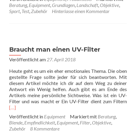
about
Beratung
,
Equipment
,
Grundlagen
,
Landschaft
,
Objektive
,
Testbericht:
Sport
,
Test
,
Zubehör
Hinterlasse einen Kommentar
Tamron
70-
300
VC
USD
Braucht man einen UV-Filter
Veröffentlicht am
27. April 2018
Heute geht es um ein eher emotionales Thema. Die oben
gestellte Frage sollte jeder für sich beantworten. Mit
diesem Artikel möchte ich dir auf dem Weg zu deiner
Antwort ein Wenig helfen. Auch gibt es am Ende des
Artikels meine persönliche Sichtweise. Was ist ein UV-
Rea
Filter und was macht er Ein UV-Filter dient zum Filtern
mor
[…]
abo
Veröffentlicht in
Equipment
Markiert mit
Beratung
,
Bra
Blende
,
Empfindlichkeit
,
Equipment
,
Filter
,
Objektive
,
man
Zubehör
8 Kommentare
eine