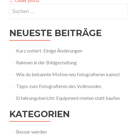
←
Older posts
10-
Suchen
18
mm
nach:
IS
STM
NEUESTE BEITRÄGE
Kurz notiert: Einige Änderungen
Rahmen in der Bildgestaltung
Wie du bekannte Motive neu fotografieren kannst
Tipps zum Fotografieren des Vollmondes
Erfahrungsbericht: Equipment mieten statt kaufen
KATEGORIEN
Besser werden