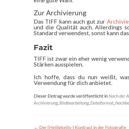
eine gute Wahl.
Zur Archivierung
Das TIFF kann auch gut zur
Archivi
und die Qualität auch. Allerdings s
Standard verwendest, sonst kann das 
Fazit
TIFF ist zwar ein eher wenig verwend
Stärken ausspielen.
Ich hoffe, dass du nun weißt, wa
Verwendung für dich anbietet.
Dieser Eintrag wurde veröffentlicht in
Nach der 
Archivierung
,
Bildbearbeitung
,
Dateiformat
,
Nachbe
Beitragsnavigation
←
Der (Helligkeits-) Kontrast in der Fotografie