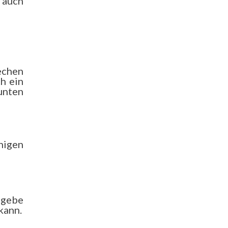
 auch
echen
h ein
unten
nigen
 gebe
kann.