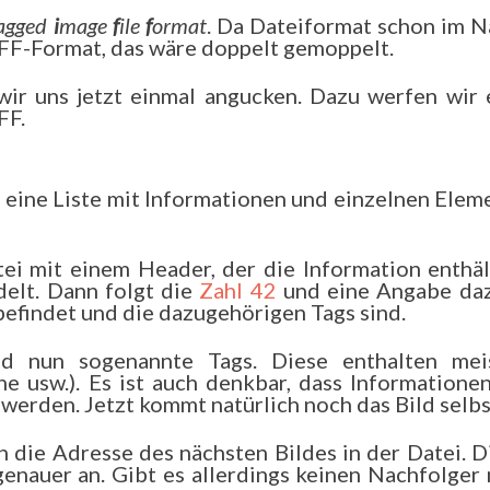
agged
i
mage
f
ile
f
ormat
. Da Dateiformat schon im 
IFF-Format, das wäre doppelt gemoppelt.
r uns jetzt einmal angucken. Dazu werfen wir 
FF.
e eine Liste mit Informationen und einzelnen Elem
tei mit einem Header, der die Information enthäl
delt. Dann folgt die
Zahl 42
und eine Angabe daz
 befindet und die dazugehörigen Tags sind.
d nun sogenannte Tags. Diese enthalten mei
he usw.). Es ist auch denkbar, dass Informatione
rden. Jetzt kommt natürlich noch das Bild selbs
 die Adresse des nächsten Bildes in der Datei. D
genauer an. Gibt es allerdings keinen Nachfolger 