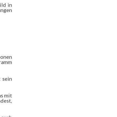
ld in
ungen
tionen
gramm
t sein
as mit
dest,