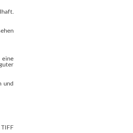
haft.
sehen
 eine
guter
n und
s TIFF