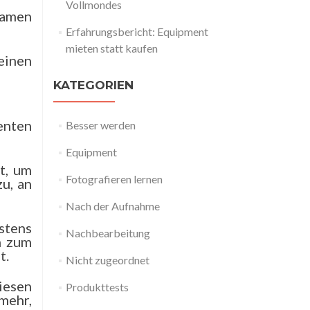
Vollmondes
Namen
Erfahrungsbericht: Equipment
mieten statt kaufen
einen
KATEGORIEN
enten
Besser werden
Equipment
t, um
Fotografieren lernen
u, an
Nach der Aufnahme
stens
Nachbearbeitung
n zum
t.
Nicht zugeordnet
iesen
Produkttests
mehr,