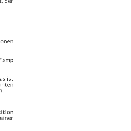
, der
ionen
*.xmp
s ist
anten
n.
ition
einer