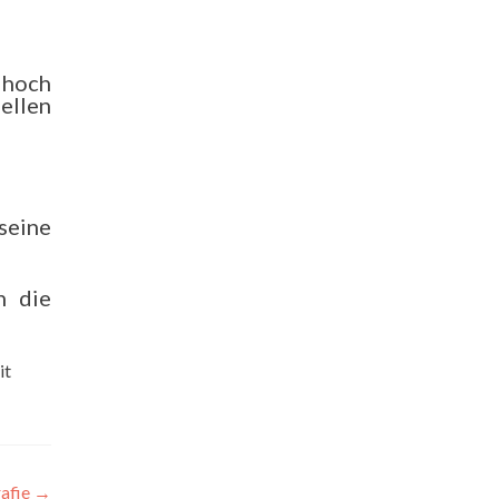
 hoch
ellen
 seine
h die
it
rafie
→