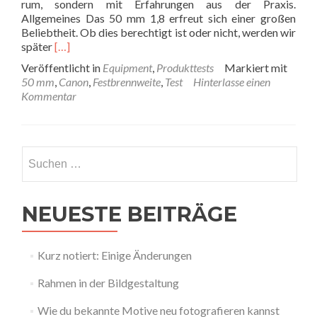
rum, sondern mit Erfahrungen aus der Praxis.
Allgemeines Das 50 mm 1,8 erfreut sich einer großen
Beliebtheit. Ob dies berechtigt ist oder nicht, werden wir
Read
später
[…]
more
Veröffentlicht in
Equipment
,
Produkttests
Markiert mit
about
50 mm
,
Canon
,
Festbrennweite
,
Test
Hinterlasse einen
Testbericht
Kommentar
vom
Canon
EF
50
Suchen
mm
nach:
1,8
STM
NEUESTE BEITRÄGE
Kurz notiert: Einige Änderungen
Rahmen in der Bildgestaltung
Wie du bekannte Motive neu fotografieren kannst