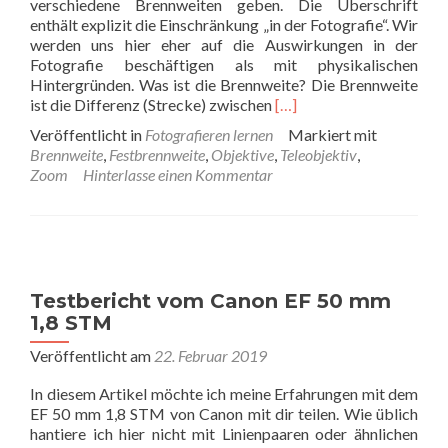
verschiedene Brennweiten geben. Die Überschrift
enthält explizit die Einschränkung „in der Fotografie“. Wir
werden uns hier eher auf die Auswirkungen in der
Fotografie beschäftigen als mit physikalischen
Hintergründen. Was ist die Brennweite? Die Brennweite
Read
ist die Differenz (Strecke) zwischen
[…]
more
Veröffentlicht in
Fotografieren lernen
Markiert mit
about
Brennweite
,
Festbrennweite
,
Objektive
,
Teleobjektiv
,
Die
Zoom
Hinterlasse einen Kommentar
Brennweite
in
der
Fotografie
erklärt
Testbericht vom Canon EF 50 mm
1,8 STM
Veröffentlicht am
22. Februar 2019
In diesem Artikel möchte ich meine Erfahrungen mit dem
EF 50 mm 1,8 STM von Canon mit dir teilen. Wie üblich
hantiere ich hier nicht mit Linienpaaren oder ähnlichen