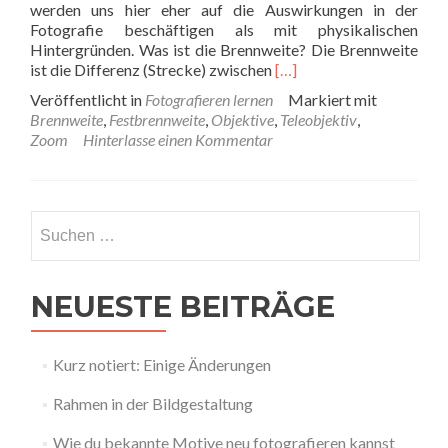
werden uns hier eher auf die Auswirkungen in der
Fotografie beschäftigen als mit physikalischen
Hintergründen. Was ist die Brennweite? Die Brennweite
Read
ist die Differenz (Strecke) zwischen
[…]
more
Veröffentlicht in
Fotografieren lernen
Markiert mit
about
Brennweite
,
Festbrennweite
,
Objektive
,
Teleobjektiv
,
Die
Zoom
Hinterlasse einen Kommentar
Brennweite
in
der
Fotografie
Suchen
erklärt
nach:
NEUESTE BEITRÄGE
Kurz notiert: Einige Änderungen
Rahmen in der Bildgestaltung
Wie du bekannte Motive neu fotografieren kannst