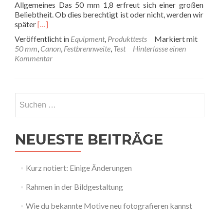
Allgemeines Das 50 mm 1,8 erfreut sich einer großen
Beliebtheit. Ob dies berechtigt ist oder nicht, werden wir
Read
später
[…]
more
Veröffentlicht in
Equipment
,
Produkttests
Markiert mit
about
50 mm
,
Canon
,
Festbrennweite
,
Test
Hinterlasse einen
Testbericht
Kommentar
vom
Canon
EF
50
Suchen
mm
nach:
1,8
STM
NEUESTE BEITRÄGE
Kurz notiert: Einige Änderungen
Rahmen in der Bildgestaltung
Wie du bekannte Motive neu fotografieren kannst