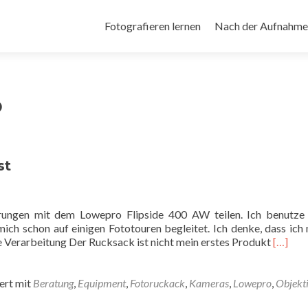
Zum
Inhalt
Fotografieren lernen
Nach der Aufnahme
springen
o
st
hrungen mit dem Lowepro Flipside 400 AW teilen. Ich benutze
mich schon auf einigen Fototouren begleitet. Ich denke, dass ich 
Read
e Verarbeitung Der Rucksack ist nicht mein erstes Produkt
[…]
more
about
Lowep
ert mit
Beratung
,
Equipment
,
Fotoruckack
,
Kameras
,
Lowepro
,
Objekt
Flipsid