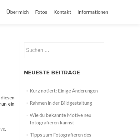
Über mich
Fotos
Kontakt
Informationen
Suchen
nach:
NEUESTE BEITRÄGE
Kurz notiert: Einige Änderungen
 diesen
Rahmen in der Bildgestaltung
nun ein
Wie du bekannte Motive neu
fotografieren kannst
ro
ive
,
e
Tipps zum Fotografieren des