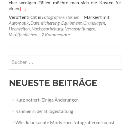
eher wenigen Fällen, möchte man sich die Kosten für
Read
einen
[…]
more
Veröffentlicht in
Fotografieren lernen
Markiert mit
about
Automatik
,
Datensicherung
,
Equipment
,
Grundlagen
,
Wie
Hochzeiten
,
Nachbearbeitung
,
Veranstaltungen
,
du
Veröffentlichen
2 Kommentare
auf
Events
fotografieren
kannst
Suchen
nach:
NEUESTE BEITRÄGE
Kurz notiert: Einige Änderungen
Rahmen in der Bildgestaltung
Wie du bekannte Motive neu fotografieren kannst