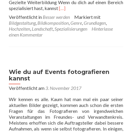
Gezielte Weiterbildung Wenn du dich auf einen Bereich
Read
spezialisiert hast, kannst
[…]
more
Veröffentlicht in
Besser werden
Markiert mit
about
Bildgestaltung
,
Bildkomposition
,
Genre
,
Grundlagen
,
Sollte
Hochzeiten
,
Landschaft
,
Spezialisierungen
Hinterlasse
man
einen Kommentar
sich
spezialisieren
Wie du auf Events fotografieren
kannst
Veröffentlicht am
3. November 2017
Wir kennen es alle. Kaum hat man mal ein paar seiner
aktuellen Bilder gezeigt, kommen auch schon die ersten
Fragen für das Fotografieren von irgendwelchen
Veranstaltungen im Freundes- und Verwandtenkreis.
Meistens erhoffen sich die Auftragsteller dabei bessere
Aufnahmen, als wenn sie selbst fotografieren. In einigen,