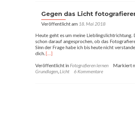
braucht
man
eine
Gegen das Licht fotografiere
Gegenlichtblende
Veröffentlicht am
18. Mai 2018
Heute geht es um meine Lieblingslichtrichtung. 
schon darauf angesprochen, ob das Fotografiere
Sinn der Frage habe ich bis heute nicht verstande
Read
dich.
[…]
more
about
Veröffentlicht in
Fotografieren lernen
Markiert 
Gegen
Grundlagen
,
Licht
6 Kommentare
das
Licht
fotografieren