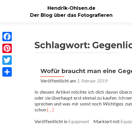
Hendrik-Ohlsen.de
Der Blog über das Fotografieren
Schlagwort:
Gegenli
Facebook
Pinterest
Twitter
Wofür braucht man eine Geg
Veröffentlicht am
1. Februar 2019
Teilen
In diesem Artikel möchte ich dich davon überz
oder sie überhaupt erst einmal zu kaufen. Ich ne
sprechen und was mir sonst noch Wichtiges zu
Read
schon
[…]
more
about
Veröffentlicht in
Equipment
Markiert mit
Equip
Wofür