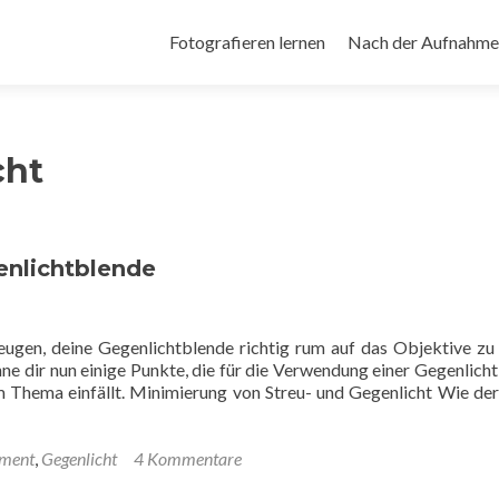
Zum
Inhalt
Fotografieren lernen
Nach der Aufnahme
springen
cht
enlichtblende
eugen, deine Gegenlichtblende richtig rum auf das Objektive zu
nne dir nun einige Punkte, die für die Verwendung einer Gegenlich
m Thema einfällt. Minimierung von Streu- und Gegenlicht Wie d
ment
,
Gegenlicht
4 Kommentare