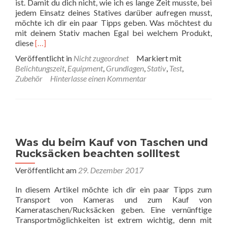
ist. Damit du dich nicht, wie ich es lange Zeit musste, bei
jedem Einsatz deines Statives darüber aufregen musst,
möchte ich dir ein paar Tipps geben. Was möchtest du
mit deinem Stativ machen Egal bei welchem Produkt,
Read
diese
[…]
more
Veröffentlicht in
Nicht zugeordnet
Markiert mit
about
Belichtungszeit
,
Equipment
,
Grundlagen
,
Stativ
,
Test
,
Worauf
Zubehör
Hinterlasse einen Kommentar
du
beim
Kauf
eines
Statives
achten
Was du beim Kauf von Taschen und
solltest
Rucksäcken beachten sollltest
Veröffentlicht am
29. Dezember 2017
In diesem Artikel möchte ich dir ein paar Tipps zum
Transport von Kameras und zum Kauf von
Kamerataschen/Rucksäcken geben. Eine vernünftige
Transportmöglichkeiten ist extrem wichtig, denn mit