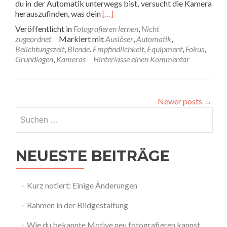
du in der Automatik unterwegs bist, versucht die Kamera
Read
herauszufinden, was dein
[…]
more
Veröffentlicht in
Fotografieren lernen
,
Nicht
about
zugeordnet
Markiert mit
Auslöser
,
Automatik
,
Was
Belichtungszeit
,
Blende
,
Empfindlichkeit
,
Equipment
,
Fokus
,
passiert,
Grundlagen
,
Kameras
Hinterlasse einen Kommentar
wenn
du
auf
den
Newer posts
→
Auslöser
Suchen
drückst
nach:
NEUESTE BEITRÄGE
Kurz notiert: Einige Änderungen
Rahmen in der Bildgestaltung
Wie du bekannte Motive neu fotografieren kannst