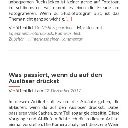
unbequemen Rucksäcken ist keiner gerne auf Fototour,
im schlimmsten Fall nimmt es einen die Freude am
Fotografieren. Wenn du Studiofotograf bist, ist das
Read
Thema nicht ganz so wichtig,
[…]
more
Veröffentlicht in
Nicht zugeordnet
Markiert mit
about
Equipment
,
Fotoruckack
,
Kameras
,
Test
,
Was
Zubehör
Hinterlasse einen Kommentar
du
beim
Kauf
von
Taschen
und
Was passiert, wenn du auf den
Rucksäcken
Auslöser drückst
beachten
sollltest
Veröffentlicht am
22. Dezember 2017
In diesem Artikel soll es um die Abläufe gehen, die
ablaufen, wenn du auf den Auslöser drückst. Dabei
passieren viele Sachen, zum Teil sogar gleichzeitig. Diese
Vorgänge und Abläufe möchte ich dir in diesem Artikel
einmal vorstellen. Die Kamera analysiert die Szene Wenn