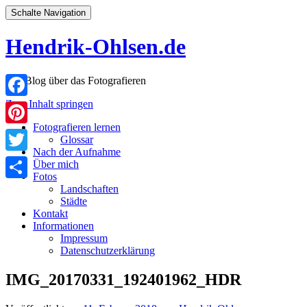
Schalte Navigation
Hendrik-Ohlsen.de
Der Blog über das Fotografieren
Zum Inhalt springen
Facebook
Fotografieren lernen
Pinterest
Glossar
Nach der Aufnahme
Twitter
Über mich
Fotos
Landschaften
Teilen
Städte
Kontakt
Informationen
Impressum
Datenschutzerklärung
IMG_20170331_192401962_HDR