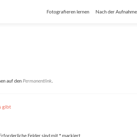
Zum
Inhalt
Fotografieren lernen
Nach der Aufnahme
springen
hen auf den
Permanentlink
.
 gibt
Erforderliche Felder sind mit
*
markiert