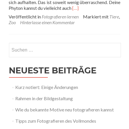
sich aufhalten. Das ist soweit wenig überraschend. Deine
Read
Phyton kannst du vielleicht auch
[…]
more
Veröffentlicht in
Fotografieren lernen
Markiert mit
Tiere
,
about
Zoo
Hinterlasse einen Kommentar
Wie
du
Tiere
fotografieren
Suchen
kannst
nach:
NEUESTE BEITRÄGE
Kurz notiert: Einige Änderungen
Rahmen in der Bildgestaltung
Wie du bekannte Motive neu fotografieren kannst
Tipps zum Fotografieren des Vollmondes