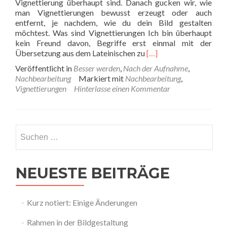
Vignettierung überhaupt sind. Danach gucken wir, wie
man Vignettierungen bewusst erzeugt oder auch
entfernt, je nachdem, wie du dein Bild gestalten
möchtest. Was sind Vignettierungen Ich bin überhaupt
kein Freund davon, Begriffe erst einmal mit der
Read
Übersetzung aus dem Lateinischen zu
[…]
more
Veröffentlicht in
Besser werden
,
Nach der Aufnahme
,
about
Nachbearbeitung
Markiert mit
Nachbearbeitung
,
Wie
Vignettierungen
Hinterlasse einen Kommentar
du
Vignettierungen
gezielt
einsetzen/entfernen
Suchen
kannst
nach:
NEUESTE BEITRÄGE
Kurz notiert: Einige Änderungen
Rahmen in der Bildgestaltung