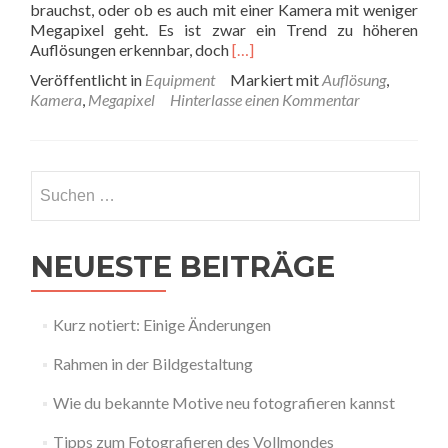
brauchst, oder ob es auch mit einer Kamera mit weniger
Megapixel geht. Es ist zwar ein Trend zu höheren
Read
Auflösungen erkennbar, doch
[…]
more
Veröffentlicht in
Equipment
Markiert mit
Auflösung
,
about
Kamera
,
Megapixel
Hinterlasse einen Kommentar
Wie
viele
Megapixel
du
Suchen
wirklich
nach:
brauchst
NEUESTE BEITRÄGE
Kurz notiert: Einige Änderungen
Rahmen in der Bildgestaltung
Wie du bekannte Motive neu fotografieren kannst
Tipps zum Fotografieren des Vollmondes