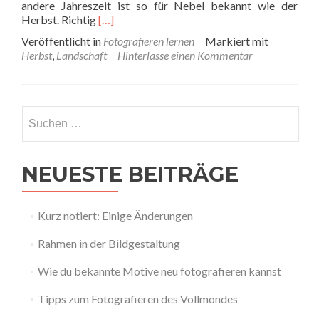
andere Jahreszeit ist so für Nebel bekannt wie der
Read
Herbst. Richtig
[…]
more
Veröffentlicht in
Fotografieren lernen
Markiert mit
about
Herbst
,
Landschaft
Hinterlasse einen Kommentar
Fotografieren
im
Herbst
Suchen
nach:
NEUESTE BEITRÄGE
Kurz notiert: Einige Änderungen
Rahmen in der Bildgestaltung
Wie du bekannte Motive neu fotografieren kannst
Tipps zum Fotografieren des Vollmondes