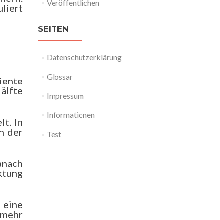
Veröffentlichen
liert
SEITEN
Datenschutzerklärung
Glossar
iente
Hälfte
Impressum
Informationen
t. In
n der
Test
anach
ktung
 eine
 mehr