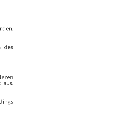
rden.
% des
deren
 aus.
dings