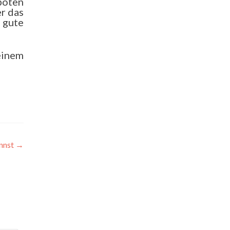
boten
er das
 gute
 einem
annst
→