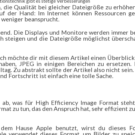
mationstechnik gibt es stetige Verbesserungen
n, die Qualität bei gleicher Dateigröße zu erhöhe
auf der Hand: Im Internet können Ressourcen ge
 weniger beansprucht.
ärend. Die Displays und Monitore werden immer be
uch steigen und die Dateigröße möglichst übersch
ich möchte dir mit diesem Artikel einen Überblic
haben, JPEG in einigen Bereichen zu ersetzen. 
tag. Zu abstrakt sollte der Artikel also nicht sein
nd Fortschritt ist einfach eine tolle Sache.
b, was für High Efficiency Image Format steht
mat zu tun, das den Anspruch hat, sehr effizient zu
 dem Hause Apple benutzt, wirst du dieses F
le verwendet dieses Format, um Bilder zu speic