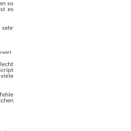
en so
st es
 sehr
hrwert
lecht
cript
viele
fehle
ichen