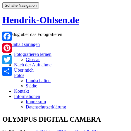
Schalte Navigation
Hendrik-Ohlsen.de
Der Blog über das Fotografieren
Zum Inhalt springen
Facebook
Fotografieren lernen
Pinterest
Glossar
Nach der Aufnahme
Twitter
Über mich
Fotos
Landschaften
Teilen
Städte
Kontakt
Informationen
Impressum
Datenschutzerklärung
OLYMPUS DIGITAL CAMERA