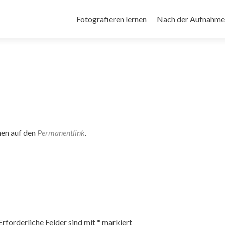
Zum
Inhalt
Fotografieren lernen
Nach der Aufnahme
springen
hen auf den
Permanentlink
.
Erforderliche Felder sind mit
*
markiert