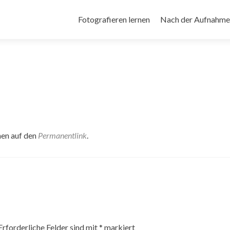
Zum
Inhalt
Fotografieren lernen
Nach der Aufnahme
springen
hen auf den
Permanentlink
.
Erforderliche Felder sind mit
*
markiert