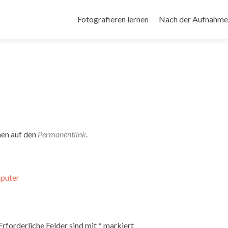
Zum
Inhalt
Fotografieren lernen
Nach der Aufnahme
springen
hen auf den
Permanentlink
.
puter
Erforderliche Felder sind mit
*
markiert