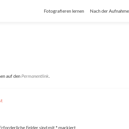
Zum
Inhalt
Fotografieren lernen
Nach der Aufnahme
springen
hen auf den
Permanentlink
.
st
Erforderliche Felder sind mit
*
markiert