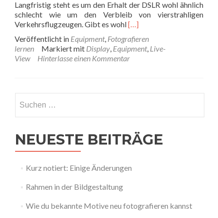
Langfristig steht es um den Erhalt der DSLR wohl ähnlich
schlecht wie um den Verbleib von vierstrahligen
Read
Verkehrsflugzeugen. Gibt es wohl
[…]
more
Veröffentlicht in
Equipment
,
Fotografieren
about
lernen
Markiert mit
Display
,
Equipment
,
Live-
Was
View
Hinterlasse einen Kommentar
der
Live-
View
ist
Suchen
und
nach:
wie
man
ihn
NEUESTE BEITRÄGE
gezielt
einsetzt
Kurz notiert: Einige Änderungen
Rahmen in der Bildgestaltung
Wie du bekannte Motive neu fotografieren kannst