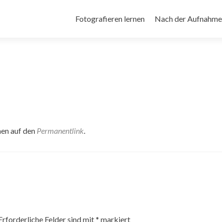
Zum
Inhalt
Fotografieren lernen
Nach der Aufnahme
springen
hen auf den
Permanentlink
.
Erforderliche Felder sind mit
*
markiert