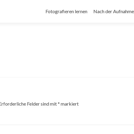
Zum
Inhalt
Fotografieren lernen
Nach der Aufnahme
springen
Erforderliche Felder sind mit
*
markiert